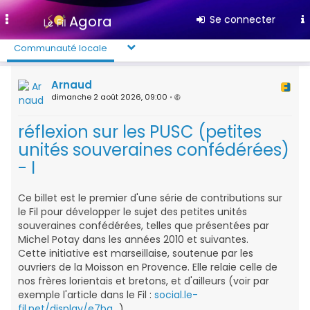
Toggle
Agora
Se connecter
navigation
Communauté locale
Arnaud
dimanche 2 août 2026, 09:00
•
réflexion sur les PUSC (petites
unités souveraines confédérées)
- I
Ce billet est le premier d'une série de contributions sur
le Fil pour développer le sujet des petites unités
souveraines confédérées, telles que présentées par
Michel Potay dans les années 2010 et suivantes.
Cette initiative est marseillaise, soutenue par les
ouvriers de la Moisson en Provence. Elle relaie celle de
nos frères lorientais et bretons, et d'ailleurs (voir par
exemple l'article dans le Fil :
social.le-
fil.net/display/e7ba…
).