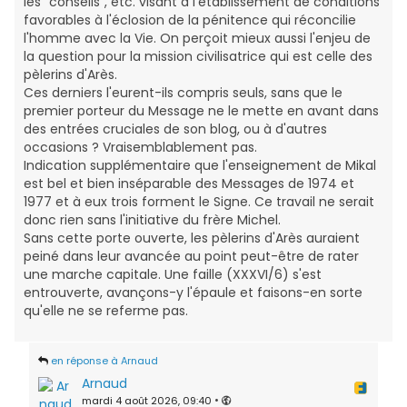
les "conseils", etc. visant à l'établissement de conditions
favorables à l'éclosion de la pénitence qui réconcilie
l'homme avec la Vie. On perçoit mieux aussi l'enjeu de
la question pour la mission civilisatrice qui est celle des
pèlerins d'Arès.
Ces derniers l'eurent-ils compris seuls, sans que le
premier porteur du Message ne le mette en avant dans
des entrées cruciales de son blog, ou à d'autres
occasions ? Vraisemblablement pas.
Indication supplémentaire que l'enseignement de Mikal
est bel et bien inséparable des Messages de 1974 et
1977 et à eux trois forment le Signe. Ce travail ne serait
donc rien sans l'initiative du frère Michel.
Sans cette porte ouverte, les pèlerins d'Arès auraient
peiné dans leur avancée au point peut-être de rater
une marche capitale. Une faille (XXXVI/6) s'est
entrouverte, avançons-y l'épaule et faisons-en sorte
qu'elle ne se referme pas.
en réponse à Arnaud
Arnaud
mardi 4 août 2026, 09:40
•