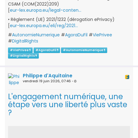
CSAM (COM(2022)209)
[
eur-lex.europa.eu/legal-conten…
• Règlement (UE) 2021/1232 (dérogation ePrivacy)
[
eur-lex.europa.eu/eli/reg/2021…
#
AutonomieNumerique
#
AgoraDuFil
#
ViePrivee
#
DigitalRights
#
ViePrivee
#
AgoraDuFil
#
AutonomieNumerique
#
DigitalRights
Philippe d'Aquitaine
vendredi 19 juin 2026, 07:46
•
L'engagement numérique, une
étape vers une liberté plus vaste
?