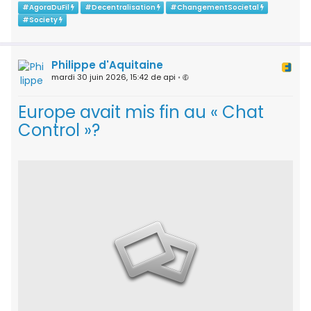
#
AgoraDuFil
#
Decentralisation
#
ChangementSocietal
#
Society
Philippe d'Aquitaine
mardi 30 juin 2026, 15:42 de api
•
Europe avait mis fin au « Chat
Control »?