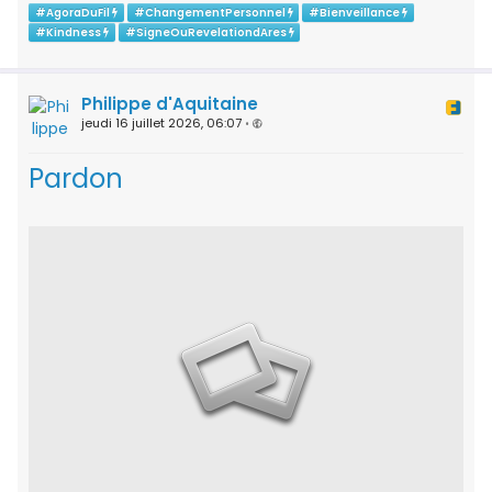
#
AgoraDuFil
#
ChangementPersonnel
#
Bienveillance
#
Kindness
#
SigneOuRevelationdAres
Philippe d'Aquitaine
jeudi 16 juillet 2026, 06:07
•
Pardon